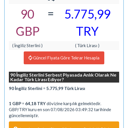
=
90
5.775,99
GBP
TRY
( İngiliz Sterlini )
( Türk Lirası )
Güncel Fiyata Göre Tekrar Hesapla
90 İngiliz Sterlini Serbest Piyasada Anlık Olarak Ne
Kadar Türk Lirası Ediyor?
90 İngiliz Sterlini
=
5.775,99 Türk Lirası
1 GBP
=
64,18 TRY
dövizine karşılık gelmektedir.
GBP/TRY kuru en son 07/08/2026 03:49:32 tarihinde
güncellenmiştir.