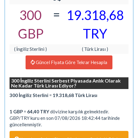
=
300
19.318,68
GBP
TRY
( İngiliz Sterlini )
( Türk Lirası )
Güncel Fiyata Göre Tekrar Hesapla
300 İngiliz Sterlini Serbest Piyasada Anlık Olarak
Ne Kadar Türk Lirası Ediyor?
300 İngiliz Sterlini
=
19.318,68 Türk Lirası
1 GBP
=
64,40 TRY
dövizine karşılık gelmektedir.
GBP/TRY kuru en son 07/08/2026 18:42:44 tarihinde
güncellenmiştir.