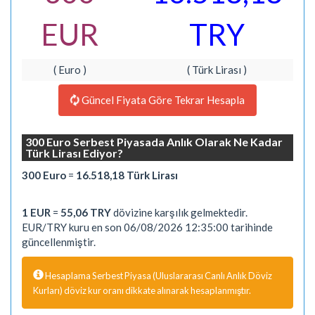
EUR
TRY
( Euro )
( Türk Lirası )
Güncel Fiyata Göre Tekrar Hesapla
300 Euro Serbest Piyasada Anlık Olarak Ne Kadar
Türk Lirası Ediyor?
300 Euro
=
16.518,18 Türk Lirası
1 EUR
=
55,06 TRY
dövizine karşılık gelmektedir.
EUR/TRY kuru en son 06/08/2026 12:35:00 tarihinde
güncellenmiştir.
Hesaplama Serbest Piyasa (Uluslararası Canlı Anlık Döviz
Kurları) döviz kur oranı dikkate alınarak hesaplanmıştır.