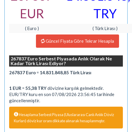
EUR
TRY
( Euro )
( Türk Lirası )
Güncel Fiyata Göre Tekrar Hesapla
267837 Euro Serbest Piyasada Anlık Olarak Ne
Kadar Türk Lirası Ediyor?
267837 Euro
=
14.831.848,85 Türk Lirası
1 EUR
=
55,38 TRY
dövizine karşılık gelmektedir.
EUR/TRY kuru en son 07/08/2026 23:56:45 tarihinde
güncellenmiştir.
Hesaplama Serbest Piyasa (Uluslararası Canlı Anlık Döviz
Kurları) döviz kur oranı dikkate alınarak hesaplanmıştır.