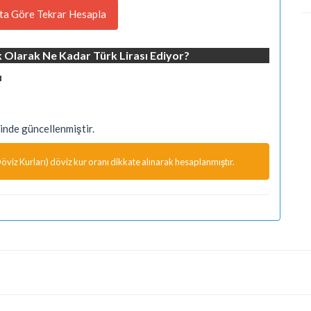
ta Göre Tekrar Hesapla
ık Olarak Ne Kadar Türk Lirası Ediyor?
ı
nde güncellenmiştir.
viz Kurları) döviz kur oranı dikkate alınarak hesaplanmıştır.