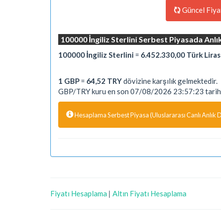
Güncel Fiya
100000 İngiliz Sterlini Serbest Piyasada Anl
100000 İngiliz Sterlini
=
6.452.330,00 Türk Liras
1 GBP
=
64,52 TRY
dövizine karşılık gelmektedir.
GBP/TRY kuru en son 07/08/2026 23:57:23 tarihi
Hesaplama Serbest Piyasa (Uluslararası Canlı Anlık Dö
Fiyatı Hesaplama
|
Altın Fiyatı Hesaplama