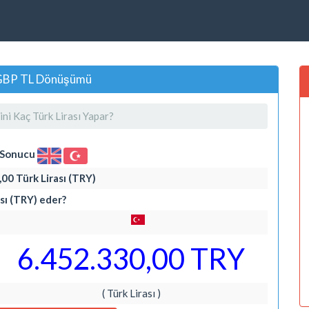
r, GBP TL Dönüşümü
ini Kaç Türk Lirası Yapar?
i Sonucu
,00 Türk Lirası (TRY)
ası (TRY) eder?
6.452.330,00 TRY
( Türk Lirası )