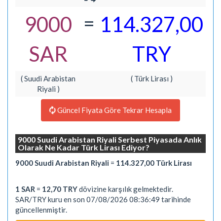
=
9000
114.327,00
SAR
TRY
( Suudi Arabistan
( Türk Lirası )
Riyali )
Güncel Fiyata Göre Tekrar Hesapla
9000 Suudi Arabistan Riyali Serbest Piyasada Anlık
Olarak Ne Kadar Türk Lirası Ediyor?
9000 Suudi Arabistan Riyali
=
114.327,00 Türk Lirası
1 SAR
=
12,70 TRY
dövizine karşılık gelmektedir.
SAR/TRY kuru en son 07/08/2026 08:36:49 tarihinde
güncellenmiştir.