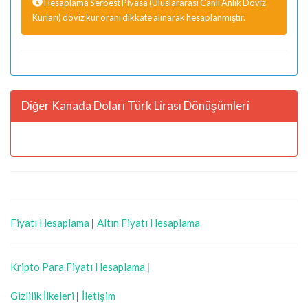
Hesaplama Serbest Piyasa (Uluslararası Canlı Anlık Döviz
Kurları) döviz kur oranı dikkate alınarak hesaplanmıştır.
Diğer Kanada Doları Türk Lirası Dönüşümleri
Fiyatı Hesaplama
|
Altın Fiyatı Hesaplama
Kripto Para Fiyatı Hesaplama
|
Gizlilik İlkeleri
|
İletişim