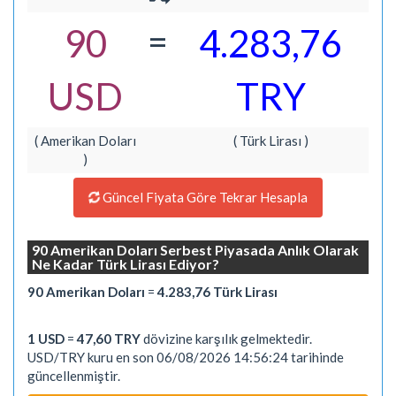
=
90
4.283,76
USD
TRY
( Amerikan Doları
( Türk Lirası )
)
Güncel Fiyata Göre Tekrar Hesapla
90 Amerikan Doları Serbest Piyasada Anlık Olarak
Ne Kadar Türk Lirası Ediyor?
90 Amerikan Doları
=
4.283,76 Türk Lirası
1 USD
=
47,60 TRY
dövizine karşılık gelmektedir.
USD/TRY kuru en son 06/08/2026 14:56:24 tarihinde
güncellenmiştir.