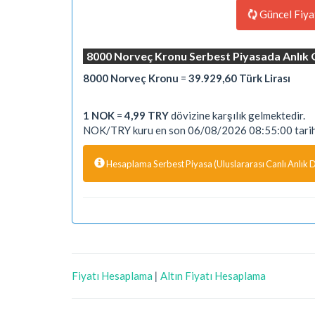
Güncel Fiya
8000 Norveç Kronu Serbest Piyasada Anlık O
8000 Norveç Kronu
=
39.929,60 Türk Lirası
1 NOK
=
4,99 TRY
dövizine karşılık gelmektedir.
NOK/TRY kuru en son 06/08/2026 08:55:00 tarihi
Hesaplama Serbest Piyasa (Uluslararası Canlı Anlık Dö
Fiyatı Hesaplama
|
Altın Fiyatı Hesaplama