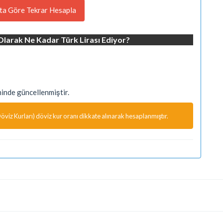
ta Göre Tekrar Hesapla
larak Ne Kadar Türk Lirası Ediyor?
nde güncellenmiştir.
viz Kurları) döviz kur oranı dikkate alınarak hesaplanmıştır.