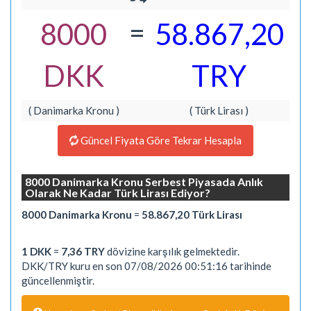
=
8000
58.867,20
DKK
TRY
( Danimarka Kronu )
( Türk Lirası )
Güncel Fiyata Göre Tekrar Hesapla
8000 Danimarka Kronu Serbest Piyasada Anlık
Olarak Ne Kadar Türk Lirası Ediyor?
8000 Danimarka Kronu
=
58.867,20 Türk Lirası
1 DKK
=
7,36 TRY
dövizine karşılık gelmektedir.
DKK/TRY kuru en son 07/08/2026 00:51:16 tarihinde
güncellenmiştir.