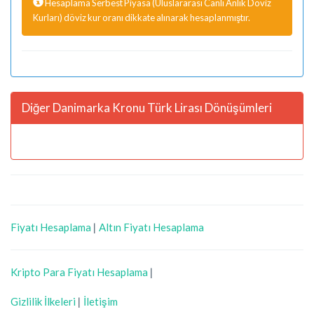
Hesaplama Serbest Piyasa (Uluslararası Canlı Anlık Döviz
Kurları) döviz kur oranı dikkate alınarak hesaplanmıştır.
Diğer Danimarka Kronu Türk Lirası Dönüşümleri
Fiyatı Hesaplama
|
Altın Fiyatı Hesaplama
Kripto Para Fiyatı Hesaplama
|
Gizlilik İlkeleri
|
İletişim