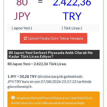
=
80
2.422,36
JPY
TRY
( Japon Yeni )
( Türk Lirası )
Güncel Fiyata Göre Tekrar Hesapla
80 Japon Yeni Serbest Piyasada Anlık Olarak Ne
Kadar Türk Lirası Ediyor?
80 Japon Yeni
=
2.422,36 Türk Lirası
1 JPY
=
30,28 TRY
dövizine karşılık gelmektedir.
JPY/TRY kuru en son 07/08/2026 23:57:23 tarihinde
güncellenmiştir.
Hesaplama Serbest Piyasa (Uluslararası Canlı Anlık Döviz
Kurları) döviz kur oranı dikkate alınarak hesaplanmıştır.