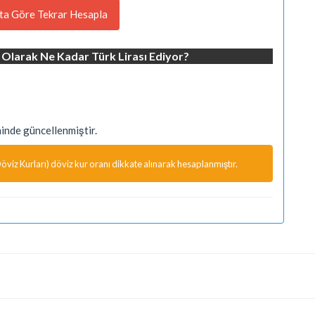
ta Göre Tekrar Hesapla
 Olarak Ne Kadar Türk Lirası Ediyor?
nde güncellenmiştir.
viz Kurları) döviz kur oranı dikkate alınarak hesaplanmıştır.