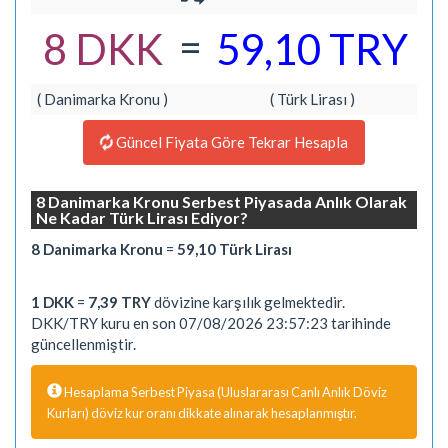
=
8 DKK
59,10 TRY
( Danimarka Kronu )
( Türk Lirası )
Güncel Fiyata Göre Tekrar Hesapla
8 Danimarka Kronu Serbest Piyasada Anlık Olarak
Ne Kadar Türk Lirası Ediyor?
8 Danimarka Kronu
=
59,10 Türk Lirası
1 DKK
=
7,39 TRY
dövizine karşılık gelmektedir.
DKK/TRY kuru en son 07/08/2026 23:57:23 tarihinde
güncellenmiştir.
Hesaplama Serbest Piyasa (Uluslararası Canlı Anlık Döviz
Kurları) döviz kur oranı dikkate alınarak hesaplanmıştır.