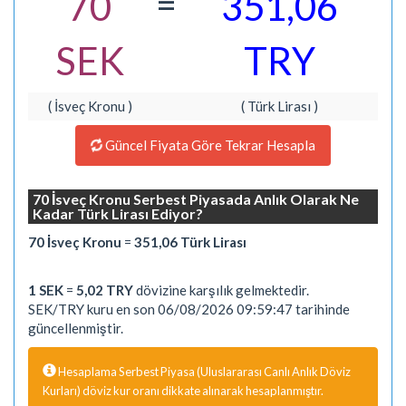
=
70
351,06
SEK
TRY
( İsveç Kronu )
( Türk Lirası )
Güncel Fiyata Göre Tekrar Hesapla
70 İsveç Kronu Serbest Piyasada Anlık Olarak Ne
Kadar Türk Lirası Ediyor?
70 İsveç Kronu
=
351,06 Türk Lirası
1 SEK
=
5,02 TRY
dövizine karşılık gelmektedir.
SEK/TRY kuru en son 06/08/2026 09:59:47 tarihinde
güncellenmiştir.
Hesaplama Serbest Piyasa (Uluslararası Canlı Anlık Döviz
Kurları) döviz kur oranı dikkate alınarak hesaplanmıştır.