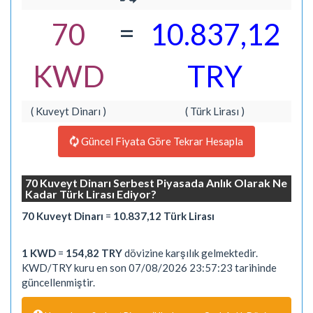
=
70
10.837,12
KWD
TRY
( Kuveyt Dinarı )
( Türk Lirası )
Güncel Fiyata Göre Tekrar Hesapla
70 Kuveyt Dinarı Serbest Piyasada Anlık Olarak Ne
Kadar Türk Lirası Ediyor?
70 Kuveyt Dinarı
=
10.837,12 Türk Lirası
1 KWD
=
154,82 TRY
dövizine karşılık gelmektedir.
KWD/TRY kuru en son 07/08/2026 23:57:23 tarihinde
güncellenmiştir.