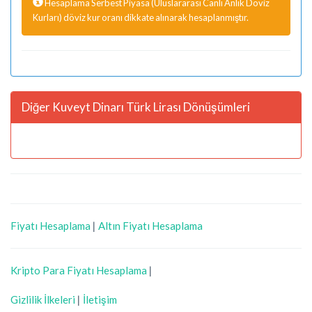
Hesaplama Serbest Piyasa (Uluslararası Canlı Anlık Döviz
Kurları) döviz kur oranı dikkate alınarak hesaplanmıştır.
Diğer Kuveyt Dinarı Türk Lirası Dönüşümleri
Fiyatı Hesaplama
|
Altın Fiyatı Hesaplama
Kripto Para Fiyatı Hesaplama
|
Gizlilik İlkeleri
|
İletişim