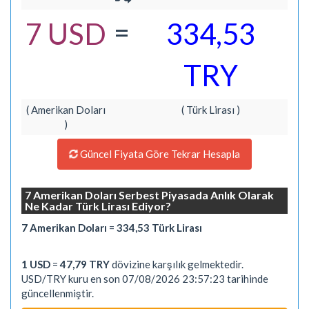
=
7 USD
334,53
TRY
( Amerikan Doları
( Türk Lirası )
)
Güncel Fiyata Göre Tekrar Hesapla
7 Amerikan Doları Serbest Piyasada Anlık Olarak
Ne Kadar Türk Lirası Ediyor?
7 Amerikan Doları
=
334,53 Türk Lirası
1 USD
=
47,79 TRY
dövizine karşılık gelmektedir.
USD/TRY kuru en son 07/08/2026 23:57:23 tarihinde
güncellenmiştir.