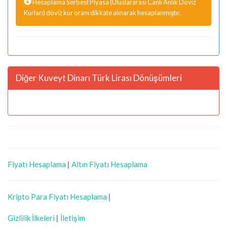
Hesaplama Serbest Piyasa (Uluslararası Canlı Anlık Döviz
Kurları) döviz kur oranı dikkate alınarak hesaplanmıştır.
Diğer Kuveyt Dinarı Türk Lirası Dönüşümleri
Fiyatı Hesaplama
|
Altın Fiyatı Hesaplama
Kripto Para Fiyatı Hesaplama
|
Gizlilik İlkeleri
|
İletişim