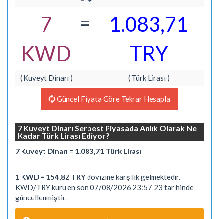
=
7
1.083,71
KWD
TRY
( Kuveyt Dinarı )
( Türk Lirası )
Güncel Fiyata Göre Tekrar Hesapla
7 Kuveyt Dinarı Serbest Piyasada Anlık Olarak Ne
Kadar Türk Lirası Ediyor?
7 Kuveyt Dinarı
=
1.083,71 Türk Lirası
1 KWD
=
154,82 TRY
dövizine karşılık gelmektedir.
KWD/TRY kuru en son 07/08/2026 23:57:23 tarihinde
güncellenmiştir.