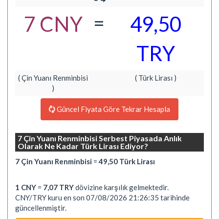
=
7 CNY
49,50
TRY
( Çin Yuanı Renminbisi
( Türk Lirası )
)
Güncel Fiyata Göre Tekrar Hesapla
7 Çin Yuanı Renminbisi Serbest Piyasada Anlık
Olarak Ne Kadar Türk Lirası Ediyor?
7 Çin Yuanı Renminbisi
=
49,50 Türk Lirası
1 CNY
=
7,07 TRY
dövizine karşılık gelmektedir.
CNY/TRY kuru en son 07/08/2026 21:26:35 tarihinde
güncellenmiştir.