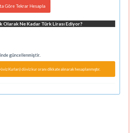
ta Göre Tekrar Hesapla
k Olarak Ne Kadar Türk Lirası Ediyor?
nde güncellenmiştir.
viz Kurları) döviz kur oranı dikkate alınarak hesaplanmıştır.