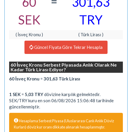
=
60
301,63
SEK
TRY
( İsveç Kronu )
( Türk Lirası )
Güncel Fiyata Göre Tekrar Hesapla
60 İsveç Kronu Serbest Piyasada Anlık Olarak Ne
Kadar Türk Lirası Ediyor?
60 İsveç Kronu
=
301,63 Türk Lirası
1 SEK
=
5,03 TRY
dövizine karşılık gelmektedir.
SEK/TRY kuru en son 06/08/2026 15:06:48 tarihinde
güncellenmiştir.
Hesaplama Serbest Piyasa (Uluslararası Canlı Anlık Döviz
Kurları) döviz kur oranı dikkate alınarak hesaplanmıştır.