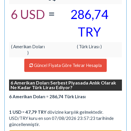
=
6 USD
286,74
TRY
( Amerikan Doları
( Türk Lirası )
)
Güncel Fiyata Göre Tekrar Hesapla
6 Amerikan Doları Serbest Piyasada Anlık Olarak
Ne Kadar Türk Lirası Ediyor?
6 Amerikan Doları
=
286,74 Türk Lirası
1 USD
=
47,79 TRY
dövizine karşılık gelmektedir.
USD/TRY kuru en son 07/08/2026 23:57:23 tarihinde
güncellenmiştir.