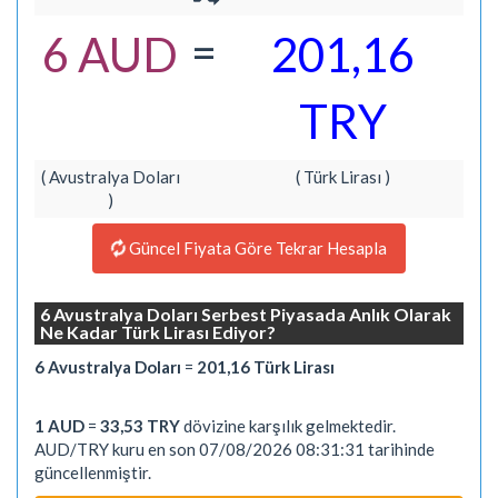
=
6 AUD
201,16
TRY
( Avustralya Doları
( Türk Lirası )
)
Güncel Fiyata Göre Tekrar Hesapla
6 Avustralya Doları Serbest Piyasada Anlık Olarak
Ne Kadar Türk Lirası Ediyor?
6 Avustralya Doları
=
201,16 Türk Lirası
1 AUD
=
33,53 TRY
dövizine karşılık gelmektedir.
AUD/TRY kuru en son 07/08/2026 08:31:31 tarihinde
güncellenmiştir.