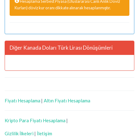
Hesaplama Serbest Piyasa (Uluslararası Canlı Anlık Döviz
Kurları) döviz kur oranı dikkate alınarak hesaplanmıştır.
Diğer Kanada Doları Türk Lirası Dönüşümleri
Fiyatı Hesaplama
|
Altın Fiyatı Hesaplama
Kripto Para Fiyatı Hesaplama
|
Gizlilik İlkeleri
|
İletişim