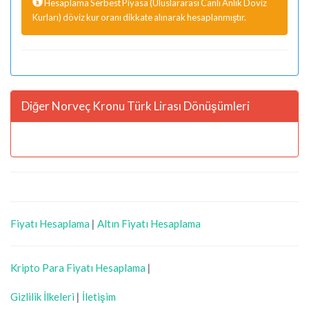
Hesaplama Serbest Piyasa (Uluslararası Canlı Anlık Döviz
Kurları) döviz kur oranı dikkate alınarak hesaplanmıştır.
Diğer Norveç Kronu Türk Lirası Dönüşümleri
Fiyatı Hesaplama
|
Altın Fiyatı Hesaplama
Kripto Para Fiyatı Hesaplama
|
Gizlilik İlkeleri
|
İletişim