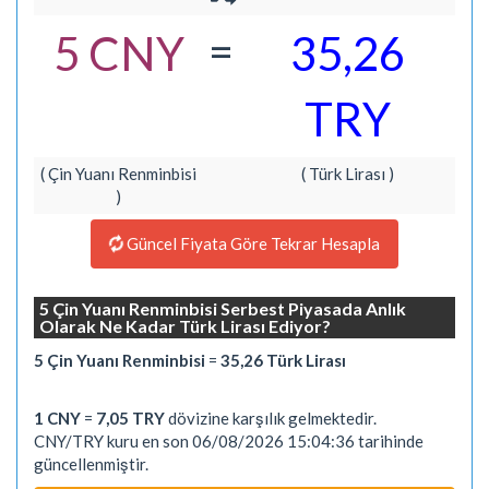
=
5 CNY
35,26
TRY
( Çin Yuanı Renminbisi
( Türk Lirası )
)
Güncel Fiyata Göre Tekrar Hesapla
5 Çin Yuanı Renminbisi Serbest Piyasada Anlık
Olarak Ne Kadar Türk Lirası Ediyor?
5 Çin Yuanı Renminbisi
=
35,26 Türk Lirası
1 CNY
=
7,05 TRY
dövizine karşılık gelmektedir.
CNY/TRY kuru en son 06/08/2026 15:04:36 tarihinde
güncellenmiştir.