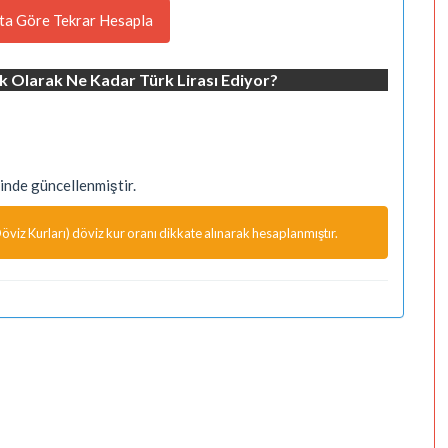
ta Göre Tekrar Hesapla
k Olarak Ne Kadar Türk Lirası Ediyor?
nde güncellenmiştir.
viz Kurları) döviz kur oranı dikkate alınarak hesaplanmıştır.