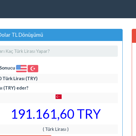
, Dolar TL Dönüşümü
ı Kaç Türk Lirası Yapar?
i Sonucu
 Türk Lirası (TRY)
sı (TRY) eder?
191.161,60 TRY
( Türk Lirası )