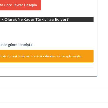
ta Göre Tekrar Hesapla
ık Olarak Ne Kadar Türk Lirası Ediyor?
nde güncellenmiştir.
viz Kurları) döviz kur oranı dikkate alınarak hesaplanmıştır.