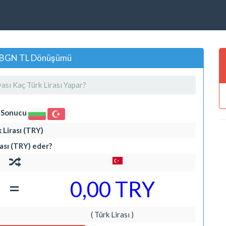
er, BGN TL Dönüşümü
ası Kaç Türk Lirası Yapar?
i Sonucu
 Lirası (TRY)
ası (TRY) eder?
=
0,00 TRY
( Türk Lirası )