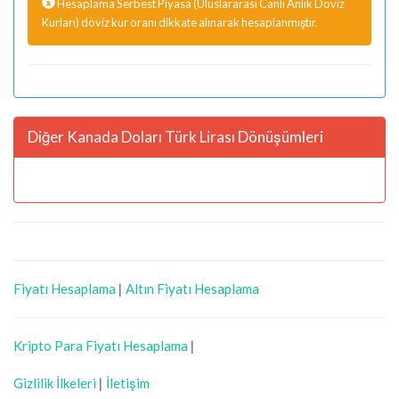
Hesaplama Serbest Piyasa (Uluslararası Canlı Anlık Döviz
Kurları) döviz kur oranı dikkate alınarak hesaplanmıştır.
Diğer Kanada Doları Türk Lirası Dönüşümleri
Fiyatı Hesaplama
|
Altın Fiyatı Hesaplama
Kripto Para Fiyatı Hesaplama
|
Gizlilik İlkeleri
|
İletişim