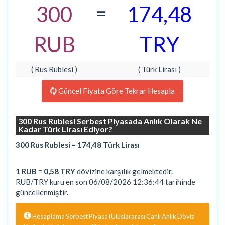
=
300
174,48
RUB
TRY
( Rus Rublesi )
( Türk Lirası )
Güncel Fiyata Göre Tekrar Hesapla
300 Rus Rublesi Serbest Piyasada Anlık Olarak Ne
Kadar Türk Lirası Ediyor?
300 Rus Rublesi
=
174,48 Türk Lirası
1 RUB
=
0,58 TRY
dövizine karşılık gelmektedir.
RUB/TRY kuru en son 06/08/2026 12:36:44 tarihinde
güncellenmiştir.
Hesaplama Serbest Piyasa (Uluslararası Canlı Anlık Döviz