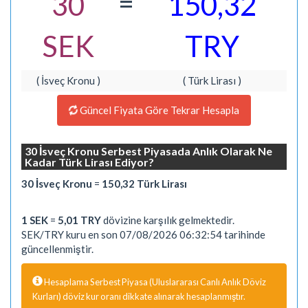
=
30
150,32
SEK
TRY
( İsveç Kronu )
( Türk Lirası )
Güncel Fiyata Göre Tekrar Hesapla
30 İsveç Kronu Serbest Piyasada Anlık Olarak Ne
Kadar Türk Lirası Ediyor?
30 İsveç Kronu
=
150,32 Türk Lirası
1 SEK
=
5,01 TRY
dövizine karşılık gelmektedir.
SEK/TRY kuru en son 07/08/2026 06:32:54 tarihinde
güncellenmiştir.
Hesaplama Serbest Piyasa (Uluslararası Canlı Anlık Döviz
Kurları) döviz kur oranı dikkate alınarak hesaplanmıştır.