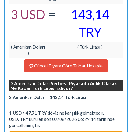
=
3 USD
143,14
TRY
( Amerikan Doları
( Türk Lirası )
)
Güncel Fiyata Göre Tekrar Hesapla
3 Amerikan Doları Serbest Piyasada Anlık Olarak
Ne Kadar Türk Lirası Ediyor?
3 Amerikan Doları
=
143,14 Türk Lirası
1 USD
=
47,71 TRY
dövizine karşılık gelmektedir.
USD/TRY kuru en son 07/08/2026 06:29:14 tarihinde
güncellenmiştir.