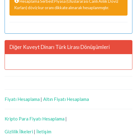
Hesaplama Serbest Piyasa (Uluslararası Canlı Anlık Döviz
Kurları) döviz kur oranı dikkate alınarak hesaplanmıştır.
Diğer Kuveyt Dinarı Türk Lirası Dönüşümleri
Fiyatı Hesaplama
|
Altın Fiyatı Hesaplama
Kripto Para Fiyatı Hesaplama
|
Gizlilik İlkeleri
|
İletişim