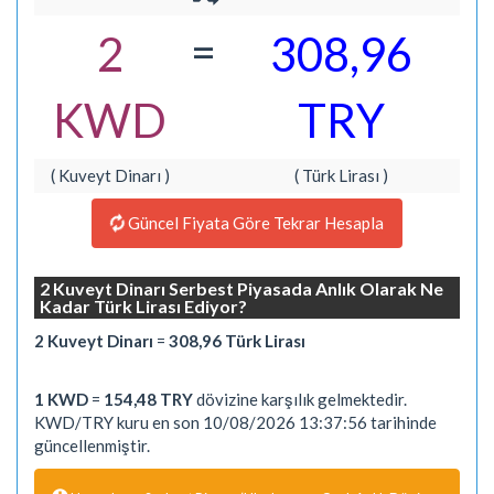
=
2
308,96
KWD
TRY
( Kuveyt Dinarı )
( Türk Lirası )
Güncel Fiyata Göre Tekrar Hesapla
2 Kuveyt Dinarı Serbest Piyasada Anlık Olarak Ne
Kadar Türk Lirası Ediyor?
2 Kuveyt Dinarı
=
308,96 Türk Lirası
1 KWD
=
154,48 TRY
dövizine karşılık gelmektedir.
KWD/TRY kuru en son 10/08/2026 13:37:56 tarihinde
güncellenmiştir.