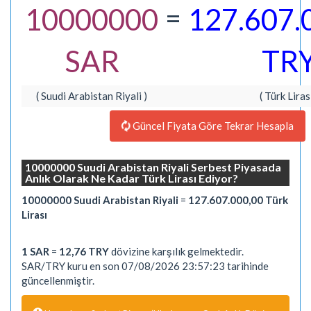
=
10000000
127.607.
SAR
TR
( Suudi Arabistan Riyali )
( Türk Lirası
Güncel Fiyata Göre Tekrar Hesapla
10000000 Suudi Arabistan Riyali Serbest Piyasada
Anlık Olarak Ne Kadar Türk Lirası Ediyor?
10000000 Suudi Arabistan Riyali
=
127.607.000,00 Türk
Lirası
1 SAR
=
12,76 TRY
dövizine karşılık gelmektedir.
SAR/TRY kuru en son 07/08/2026 23:57:23 tarihinde
güncellenmiştir.