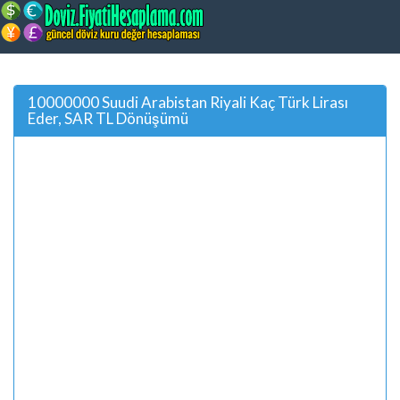
10000000 Suudi Arabistan Riyali Kaç Türk Lirası
Eder, SAR TL Dönüşümü