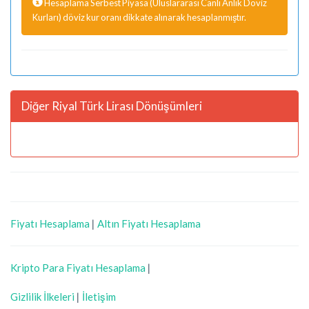
Hesaplama Serbest Piyasa (Uluslararası Canlı Anlık Döviz
Kurları) döviz kur oranı dikkate alınarak hesaplanmıştır.
Diğer Riyal Türk Lirası Dönüşümleri
Fiyatı Hesaplama
|
Altın Fiyatı Hesaplama
Kripto Para Fiyatı Hesaplama
|
Gizlilik İlkeleri
|
İletişim