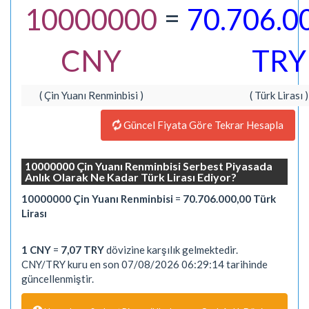
=
10000000
70.706.0
CNY
TRY
( Çin Yuanı Renminbisi )
( Türk Lirası )
Güncel Fiyata Göre Tekrar Hesapla
10000000 Çin Yuanı Renminbisi Serbest Piyasada
Anlık Olarak Ne Kadar Türk Lirası Ediyor?
10000000 Çin Yuanı Renminbisi
=
70.706.000,00 Türk
Lirası
1 CNY
=
7,07 TRY
dövizine karşılık gelmektedir.
CNY/TRY kuru en son 07/08/2026 06:29:14 tarihinde
güncellenmiştir.