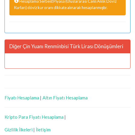
Hesaplama Serbest Piyasa (Uluslararası Canlı Anlık Döviz
Kurları) döviz kur oranı dikkate alınarak hesaplanmıştır.
Diğer Çin Yuanı Renminbisi Türk Lirası Dönüşümleri
Fiyatı Hesaplama
|
Altın Fiyatı Hesaplama
Kripto Para Fiyatı Hesaplama
|
Gizlilik İlkeleri
|
İletişim