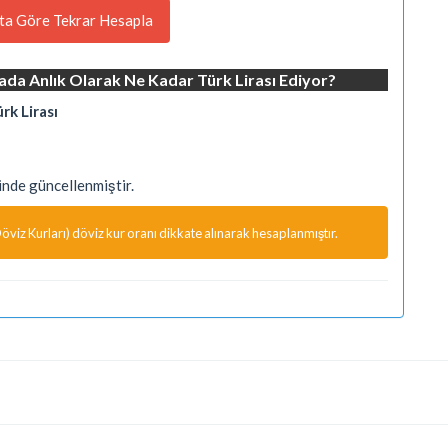
ta Göre Tekrar Hesapla
ada Anlık Olarak Ne Kadar Türk Lirası Ediyor?
rk Lirası
nde güncellenmiştir.
viz Kurları) döviz kur oranı dikkate alınarak hesaplanmıştır.