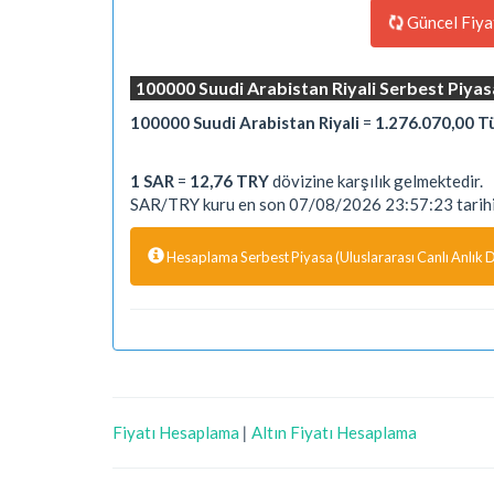
Güncel Fiya
100000 Suudi Arabistan Riyali Serbest Piyas
100000 Suudi Arabistan Riyali
=
1.276.070,00 Tü
1 SAR
=
12,76 TRY
dövizine karşılık gelmektedir.
SAR/TRY kuru en son 07/08/2026 23:57:23 tarihi
Hesaplama Serbest Piyasa (Uluslararası Canlı Anlık Dö
Fiyatı Hesaplama
|
Altın Fiyatı Hesaplama