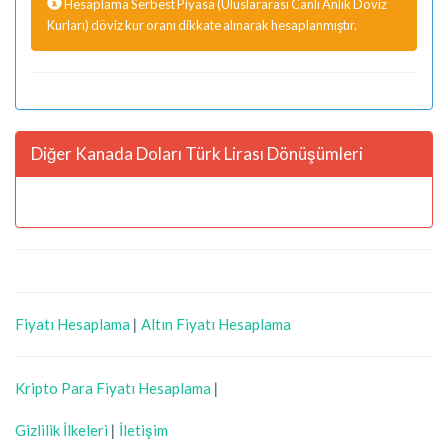
Hesaplama Serbest Piyasa (Uluslararası Canlı Anlık Döviz
Kurları) döviz kur oranı dikkate alınarak hesaplanmıştır.
Diğer Kanada Doları Türk Lirası Dönüşümleri
Fiyatı Hesaplama
|
Altın Fiyatı Hesaplama
Kripto Para Fiyatı Hesaplama
|
Gizlilik İlkeleri
|
İletişim