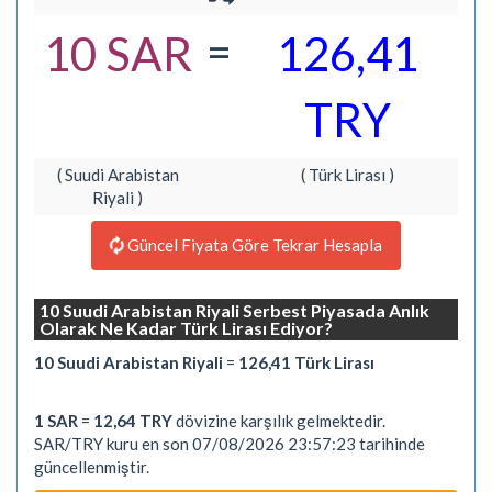
=
10 SAR
126,41
TRY
( Suudi Arabistan
( Türk Lirası )
Riyali )
Güncel Fiyata Göre Tekrar Hesapla
10 Suudi Arabistan Riyali Serbest Piyasada Anlık
Olarak Ne Kadar Türk Lirası Ediyor?
10 Suudi Arabistan Riyali
=
126,41 Türk Lirası
1 SAR
=
12,64 TRY
dövizine karşılık gelmektedir.
SAR/TRY kuru en son 07/08/2026 23:57:23 tarihinde
güncellenmiştir.