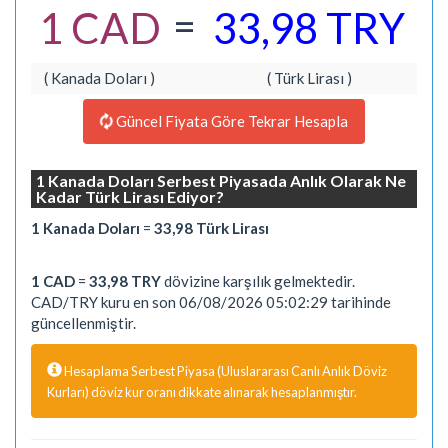
=
1 CAD
33,98 TRY
( Kanada Doları )
( Türk Lirası )
Güncel Fiyata Göre Tekrar Hesapla
1 Kanada Doları Serbest Piyasada Anlık Olarak Ne
Kadar Türk Lirası Ediyor?
1 Kanada Doları
=
33,98 Türk Lirası
1 CAD
=
33,98 TRY
dövizine karşılık gelmektedir.
CAD/TRY kuru en son 06/08/2026 05:02:29 tarihinde
güncellenmiştir.
Hesaplama Serbest Piyasa (Uluslararası Canlı Anlık Döviz
Kurları) döviz kur oranı dikkate alınarak hesaplanmıştır.